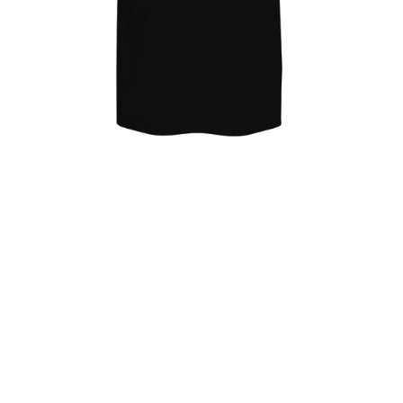
T-shirt:
Płeć
męska
Dekolt
okrągły
Materiał
bawełna
Szwy boczne
nie