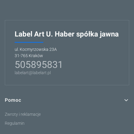
Label Art U. Haber spółka jawna
ul. Kocmyrzowska 23A
31-765 Kraków
505895831
labelart@labelart.pl
Pomoc
Linki w stopce
Zwroty i reklamacje
Regulamin