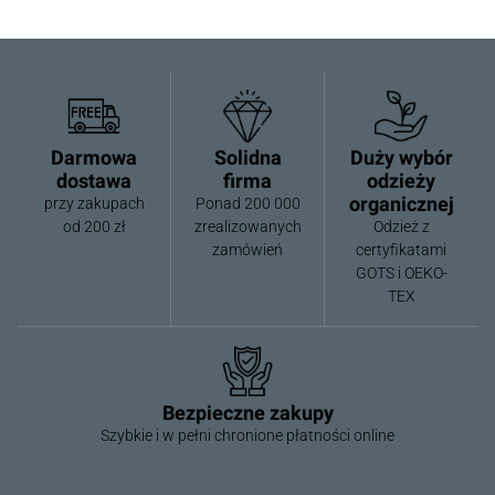
Darmowa
Solidna
Duży wybór
dostawa
firma
odzieży
organicznej
przy zakupach
Ponad 200 000
od 200 zł
zrealizowanych
Odzież z
zamówień
certyfikatami
GOTS i OEKO-
TEX
Bezpieczne zakupy
Szybkie i w pełni chronione płatności online