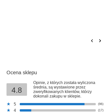
Stedman GmbH
Adres:
Charlottenburger Allee 27-29, 52068 Aachen,
Niemcy
E-mail:
info@stedman.eu
Ocena sklepu
Opinie, z których została wyliczona
średnia, są wystawione przez
4.8
zweryfikowanych klientów, którzy
dokonali zakupu w sklepie.
5
(96)
4
(17)