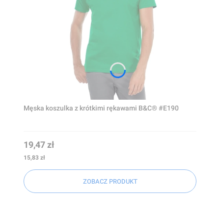
Męska koszulka z krótkimi rękawami B&C® #E190
Cena
19,47 zł
Cena
15,83 zł
ZOBACZ PRODUKT