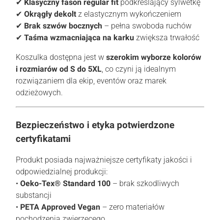
✔
Klasyczny fason regular fit
podkreślający sylwetkę
✔
Okrągły dekolt
z elastycznym wykończeniem
✔
Brak szwów bocznych
– pełna swoboda ruchów
✔
Taśma wzmacniająca na karku
zwiększa trwałość
Koszulka dostępna jest w
szerokim wyborze kolorów
i rozmiarów od S do 5XL
, co czyni ją idealnym
rozwiązaniem dla ekip, eventów oraz marek
odzieżowych.
Bezpieczeństwo i etyka potwierdzone
certyfikatami
Produkt posiada najważniejsze certyfikaty jakości i
odpowiedzialnej produkcji:
•
Oeko-Tex® Standard 100
– brak szkodliwych
substancji
•
PETA Approved Vegan
– zero materiałów
pochodzenia zwierzęcego