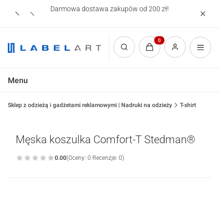
Darmowa dostawa zakupów od 200 zł!
Nadruki
Produkty w koszyku: 0.
Otwórz wyszukiwarkę
Menu
Sklep z odzieżą i gadżetami reklamowymi | Nadruki na odzieży
T-shirt
Męska koszulka Comfort-T Stedman®
0.00
(Oceny: 0 Recenzje: 0)