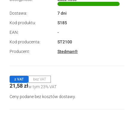
Dostawa:
7 dni
Kod produktu:
S185
EAN:
-
Kod producenta:
ST2100
Producent:
Stedman®
z VAT
bez VAT
Cena
21,58 zł
w tym 23% VAT
w tym
23%
VAT
Ceny podane bez kosztów dostawy.
Wybierz wariant produktu:
Poszczególne warianty mogą różnić się ceną