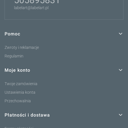
labelart@labelart.pl
Pomoc
Linki w stopce
Zwroty i reklamacje
Regulamin
Moje konto
Twoje zamówienia
Ustawienia konta
Przechowalnia
Płatności i dostawa