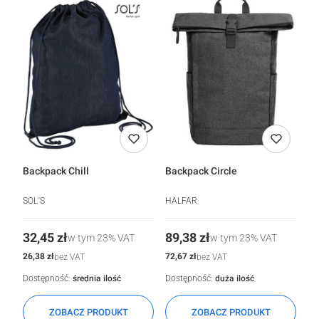
Backpack Chill
Backpack Circle
SOL´S
HALFAR
Cena
Cena
32,45 zł
89,38 zł
w tym
23%
VAT
w tym
23%
VAT
Cena
Cena
26,38 zł
72,67 zł
bez VAT
bez VAT
Dostępność:
średnia ilość
Dostępność:
duża ilość
ZOBACZ PRODUKT
ZOBACZ PRODUKT