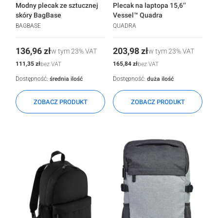
Modny plecak ze sztucznej
Plecak na laptopa 15,6’’
skóry BagBase
Vessel™ Quadra
BAGBASE
QUADRA
Cena
Cena
136,96 zł
203,98 zł
w tym
23%
VAT
w tym
23%
VAT
Cena
Cena
111,35 zł
165,84 zł
bez VAT
bez VAT
Dostępność:
średnia ilość
Dostępność:
duża ilość
ZOBACZ PRODUKT
ZOBACZ PRODUKT