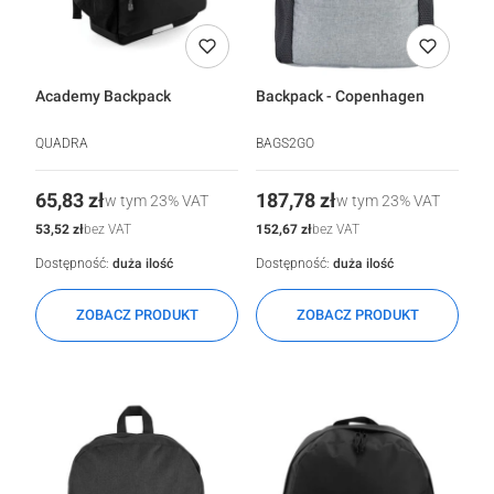
Academy Backpack
Backpack - Copenhagen
QUADRA
BAGS2GO
Cena
Cena
65,83 zł
187,78 zł
w tym
23%
VAT
w tym
23%
VAT
Cena
Cena
53,52 zł
152,67 zł
bez VAT
bez VAT
Dostępność:
duża ilość
Dostępność:
duża ilość
ZOBACZ PRODUKT
ZOBACZ PRODUKT