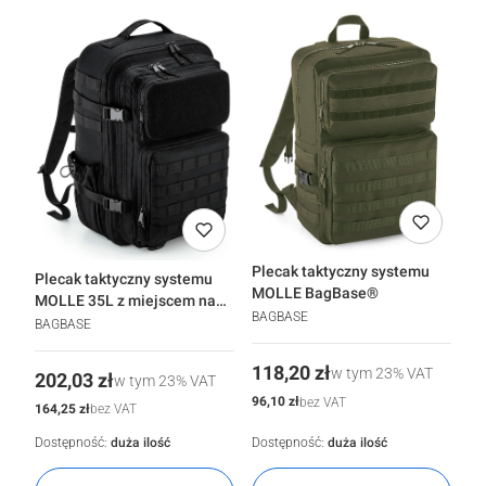
Plecak taktyczny systemu
Plecak taktyczny systemu
MOLLE BagBase®
MOLLE 35L z miejscem na
BAGBASE
laptopa 17" BagBase®
BAGBASE
Cena
118,20 zł
w tym
23%
VAT
Cena
202,03 zł
w tym
23%
VAT
Cena
96,10 zł
bez VAT
Cena
164,25 zł
bez VAT
Dostępność:
duża ilość
Dostępność:
duża ilość