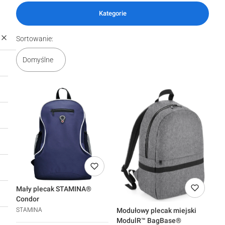
Kategorie
Lista produktów
Sortowanie:
Domyślne
Mały plecak STAMINA®
Condor
Modułowy plecak miejski
STAMINA
ModulR™ BagBase®