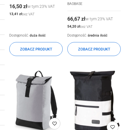
BAGBASE
Cena
16,50 zł
w tym
23%
VAT
Cena
13,41 zł
bez VAT
Cena
66,67 zł
w tym
23%
VAT
Cena
54,20 zł
bez VAT
Dostępność:
duża ilość
Dostępność:
średnia ilość
ZOBACZ PRODUKT
ZOBACZ PRODUKT