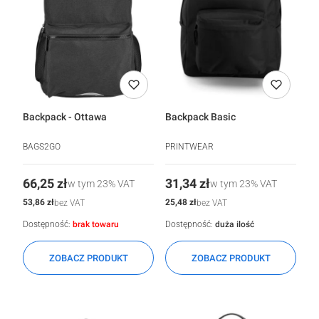
Backpack - Ottawa
Backpack Basic
BAGS2GO
PRINTWEAR
Cena
Cena
66,25 zł
31,34 zł
w tym
23%
VAT
w tym
23%
VAT
Cena
Cena
53,86 zł
25,48 zł
bez VAT
bez VAT
Dostępność:
brak towaru
Dostępność:
duża ilość
ZOBACZ PRODUKT
ZOBACZ PRODUKT