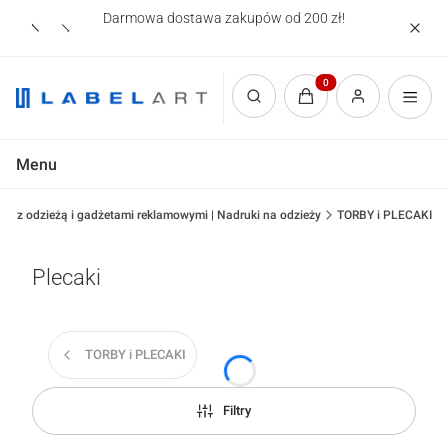
Darmowa dostawa zakupów od 200 zł!
Nadruki
Produkty w koszyku: 0.
Otwórz wyszukiwarkę
Menu
lep z odzieżą i gadżetami reklamowymi | Nadruki na odzieży
TORBY i PLECAKI
Plecaki
TORBY i PLECAKI
Filtry