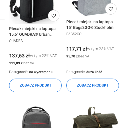
Plecak miejski na laptopa
15" Bags2GO® Stockholm
Plecak miejski na laptopa
BAGS2GO
15,6“ QUADRA® Urban
Commute
QUADRA
Cena
117,71 zł
w tym
23%
VAT
Cena
137,63 zł
w tym
23%
VAT
Cena
95,70 zł
bez VAT
Cena
111,89 zł
bez VAT
Dostępność:
na wyczerpaniu
Dostępność:
duża ilość
ZOBACZ PRODUKT
ZOBACZ PRODUKT