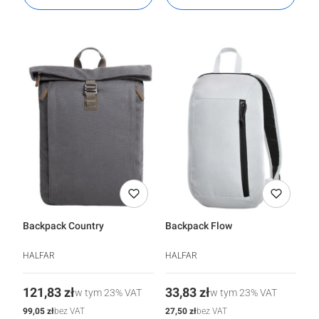
Backpack Country
Backpack Flow
HALFAR
HALFAR
Cena
Cena
121,83 zł
33,83 zł
w tym
23%
VAT
w tym
23%
VAT
Cena
Cena
99,05 zł
27,50 zł
bez VAT
bez VAT