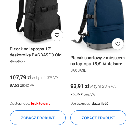
Plecak na laptopa 17" i
deskorolkę BAGBASE® Old
Plecak sportowy z miejscem
School
BAGBASE
na laptopa 15,6'' Athleisure
BAGBASE®
BAGBASE
Cena
107,79 zł
w tym
23%
VAT
Cena
Cena
87,63 zł
93,91 zł
bez VAT
w tym
23%
VAT
Cena
76,35 zł
bez VAT
Dostępność:
brak towaru
Dostępność:
duża ilość
ZOBACZ PRODUKT
ZOBACZ PRODUKT