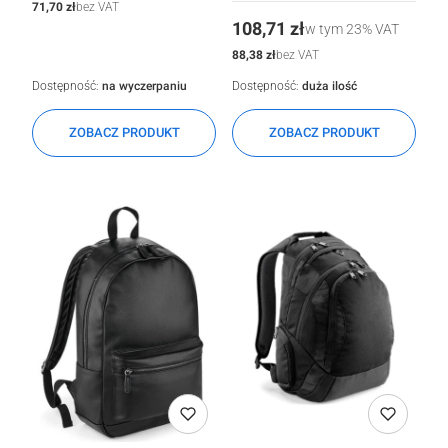
Cena
71,70 zł
bez VAT
Cena
108,71 zł
w tym
23%
VAT
Cena
88,38 zł
bez VAT
Dostępność:
na wyczerpaniu
Dostępność:
duża ilość
ZOBACZ PRODUKT
ZOBACZ PRODUKT