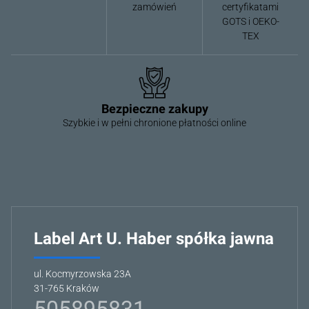
zamówień
certyfikatami
GOTS i OEKO-
TEX
Bezpieczne zakupy
Szybkie i w pełni chronione płatności online
Label Art U. Haber spółka jawna
ul. Kocmyrzowska 23A
31-765 Kraków
505895831