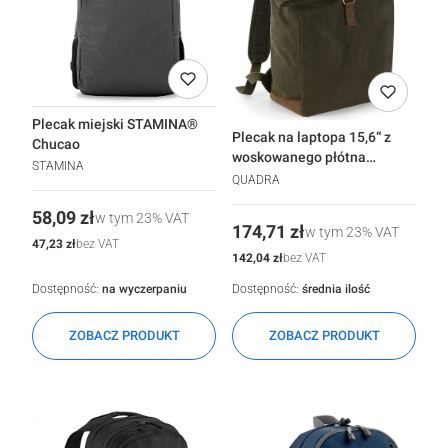
Plecak miejski STAMINA®
Plecak na laptopa 15,6“ z
Chucao
woskowanego płótna
STAMINA
QUADRA® Heritage
QUADRA
Cena
58,09 zł
w tym
23%
VAT
Cena
174,71 zł
w tym
23%
VAT
Cena
47,23 zł
bez VAT
Cena
142,04 zł
bez VAT
Dostępność:
na wyczerpaniu
Dostępność:
średnia ilość
ZOBACZ PRODUKT
ZOBACZ PRODUKT