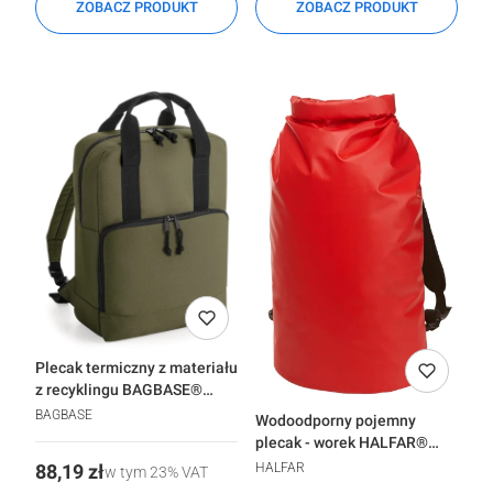
ZOBACZ PRODUKT
ZOBACZ PRODUKT
Plecak termiczny z materiału
z recyklingu BAGBASE®
Cooler
BAGBASE
Wodoodporny pojemny
plecak - worek HALFAR®
Splash
Cena
HALFAR
88,19 zł
w tym
23%
VAT