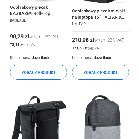
Odblaskowy plecak
Odblaskowy plecak miejski
BAGBASE® Roll-Top
na laptopa 15“ HALFAR®
BAGBASE
Reflex
HALFAR
Cena
90,29 zł
w tym
23%
VAT
Cena
210,98 zł
w tym
23%
VAT
Cena
73,41 zł
bez VAT
Cena
171,53 zł
bez VAT
Dostępność:
duża ilość
Dostępność:
duża ilość
ZOBACZ PRODUKT
ZOBACZ PRODUKT