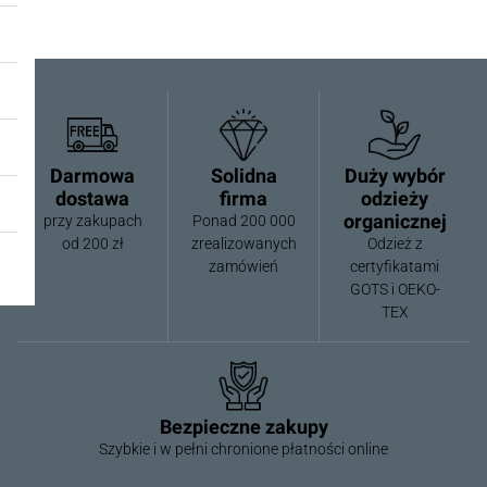
Darmowa
Solidna
Duży wybór
dostawa
firma
odzieży
organicznej
przy zakupach
Ponad 200 000
od 200 zł
zrealizowanych
Odzież z
zamówień
certyfikatami
GOTS i OEKO-
TEX
Bezpieczne zakupy
Szybkie i w pełni chronione płatności online