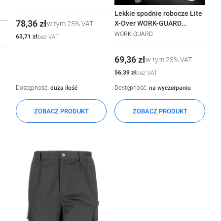
Lekkie spodnie robocze Lite
Cena
78,36 zł
X-Over WORK-GUARD
w tym
23%
VAT
Result®
WORK-GUARD
Cena
63,71 zł
bez VAT
Cena
69,36 zł
w tym
23%
VAT
Cena
56,39 zł
bez VAT
Dostępność:
duża ilość
Dostępność:
na wyczerpaniu
ZOBACZ PRODUKT
ZOBACZ PRODUKT