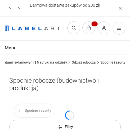
Darmowa dostawa zakupów od 200 zł!
Nadruki
Produkty w koszyku: 0.
Otwórz wyszukiwarkę
Menu
gadżetami reklamowymi | Nadruki na odzieży
Odzież robocza
Spodnie i szorty
Spodnie robocze (budownictwo i
produkcja)
Spodnie i szorty
Filtry