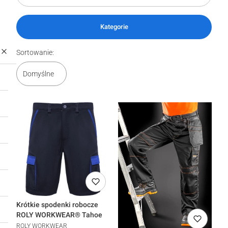
Kategorie
Lista produktów
Sortowanie:
Domyślne
Krótkie spodenki robocze
ROLY WORKWEAR® Tahoe
ROLY WORKWEAR