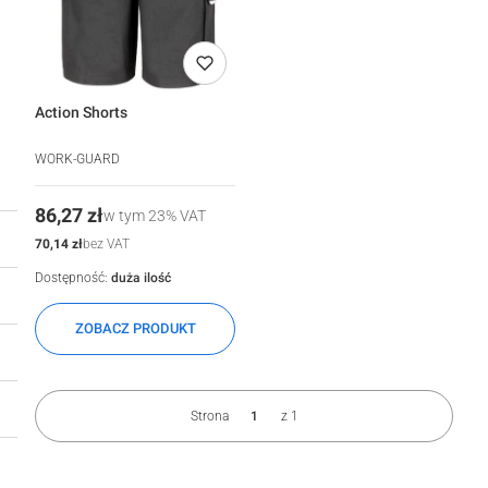
Action Shorts
WORK-GUARD
Cena
86,27 zł
w tym
23%
VAT
Cena
70,14 zł
bez VAT
Dostępność:
duża ilość
ZOBACZ PRODUKT
Strona
z 1