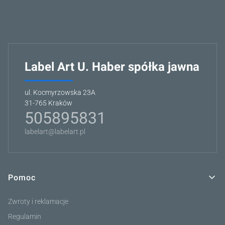
Label Art U. Haber spółka jawna
ul. Kocmyrzowska 23A
31-765 Kraków
505895831
labelart@labelart.pl
Pomoc
Linki w stopce
Zwroty i reklamacje
Regulamin