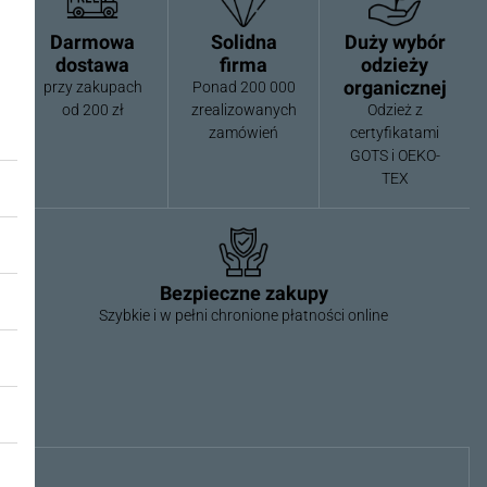
Darmowa
Solidna
Duży wybór
dostawa
firma
odzieży
organicznej
przy zakupach
Ponad 200 000
od 200 zł
zrealizowanych
Odzież z
zamówień
certyfikatami
GOTS i OEKO-
TEX
Bezpieczne zakupy
Szybkie i w pełni chronione płatności online