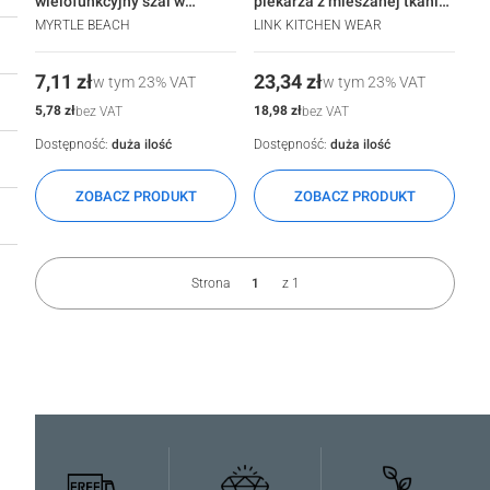
wielofunkcyjny szal w
piekarza z mieszanej tkaniny
kształcie trójkąta Myrtle
Link Kitchen Wear
MYRTLE BEACH
LINK KITCHEN WEAR
beach
Cena
Cena
7,11 zł
23,34 zł
w tym
23%
VAT
w tym
23%
VAT
Cena
Cena
5,78 zł
18,98 zł
bez VAT
bez VAT
Dostępność:
duża ilość
Dostępność:
duża ilość
ZOBACZ PRODUKT
ZOBACZ PRODUKT
Strona
z 1