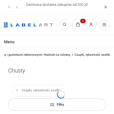
Darmowa dostawa zakupów od 200 zł!
Nadruki
Produkty w koszyku: 0.
Otwórz wyszukiwarkę
Menu
zieżą i gadżetami reklamowymi | Nadruki na odzieży
Czapki, rękawiczki, szaliki
Chusty
Czapki, rękawiczki, szaliki
Filtry