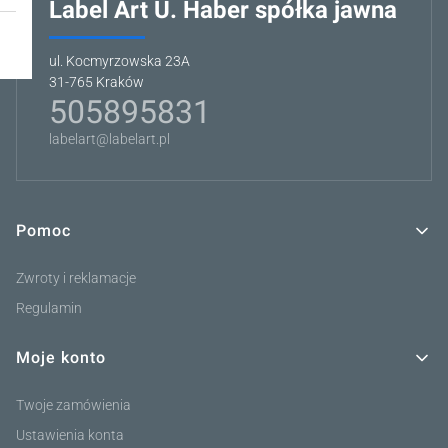
Label Art U. Haber spółka jawna
ul. Kocmyrzowska 23A
31-765 Kraków
505895831
labelart@labelart.pl
Pomoc
Linki w stopce
Zwroty i reklamacje
Regulamin
Moje konto
Twoje zamówienia
Ustawienia konta