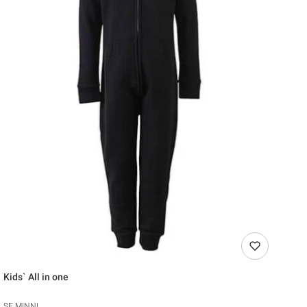
Kids` All in one
SF MINNI