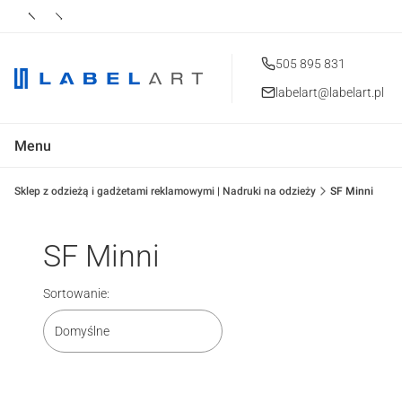
505 895 831
labelart@labelart.pl
Menu
Sklep z odzieżą i gadżetami reklamowymi | Nadruki na odzieży
SF Minni
SF Minni
Lista produktów
Sortowanie:
Domyślne