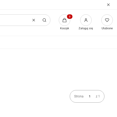
Produkty w koszyku: 0. Zobacz
Wyczyść
Szukaj
Koszyk
Zaloguj się
Ulubione
Strona
z 1