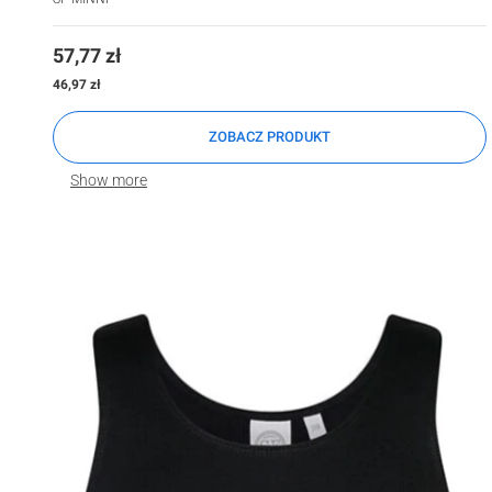
Cena
57,77 zł
Cena
46,97 zł
ZOBACZ PRODUKT
Show more