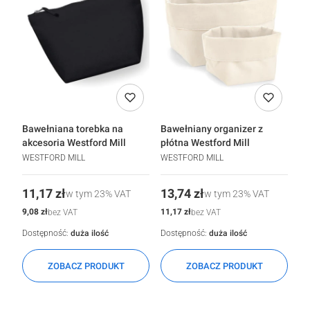
Bawełniana torebka na
Bawełniany organizer z
akcesoria Westford Mill
płótna Westford Mill
WESTFORD MILL
WESTFORD MILL
Cena
Cena
11,17 zł
13,74 zł
w tym
23%
VAT
w tym
23%
VAT
Cena
Cena
9,08 zł
11,17 zł
bez VAT
bez VAT
Dostępność:
duża ilość
Dostępność:
duża ilość
ZOBACZ PRODUKT
ZOBACZ PRODUKT