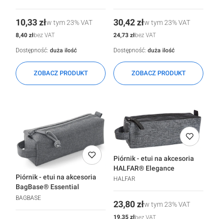
Cena
Cena
10,33 zł
30,42 zł
w tym
23%
VAT
w tym
23%
VAT
Cena
Cena
8,40 zł
24,73 zł
bez VAT
bez VAT
Dostępność:
duża ilość
Dostępność:
duża ilość
ZOBACZ PRODUKT
ZOBACZ PRODUKT
Piórnik - etui na akcesoria
HALFAR® Elegance
Piórnik - etui na akcesoria
HALFAR
BagBase® Essential
BAGBASE
Cena
23,80 zł
w tym
23%
VAT
Cena
19,35 zł
bez VAT