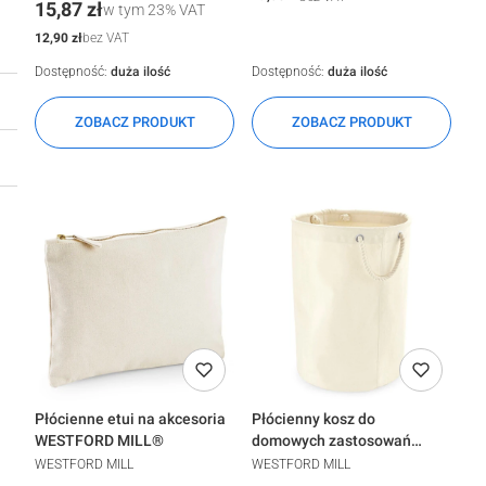
Cena
15,87 zł
w tym
23%
VAT
Cena
12,90 zł
bez VAT
Dostępność:
duża ilość
Dostępność:
duża ilość
ZOBACZ PRODUKT
ZOBACZ PRODUKT
Płócienne etui na akcesoria
Płócienny kosz do
WESTFORD MILL®
domowych zastosowań
WESTFORD MILL®
WESTFORD MILL
WESTFORD MILL