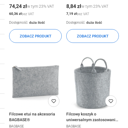
Cena
Cena
74,24 zł
8,84 zł
w tym
23%
VAT
w tym
23%
VAT
Cena
Cena
60,36 zł
7,19 zł
bez VAT
bez VAT
Dostępność:
duża ilość
Dostępność:
duża ilość
ZOBACZ PRODUKT
ZOBACZ PRODUKT
Filcowe etui na akcesoria
Filcowy koszyk o
BAGBASE®
uniwersalnym zastosowaniu
BAGBASE®
BAGBASE
BAGBASE