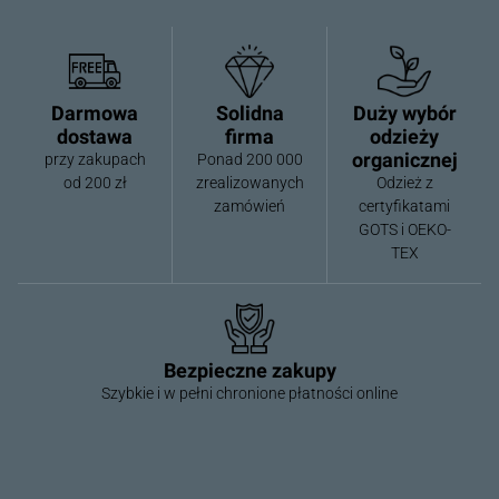
Darmowa
Solidna
Duży wybór
dostawa
firma
odzieży
organicznej
przy zakupach
Ponad 200 000
od 200 zł
zrealizowanych
Odzież z
zamówień
certyfikatami
GOTS i OEKO-
TEX
Bezpieczne zakupy
Szybkie i w pełni chronione płatności online