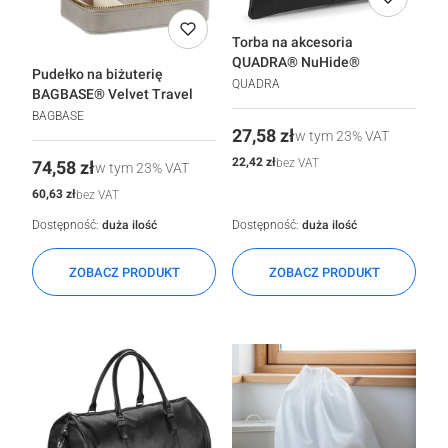
Torba na akcesoria
QUADRA® NuHide®
Pudełko na biżuterię
QUADRA
BAGBASE® Velvet Travel
BAGBASE
Cena
27,58 zł
w tym
23%
VAT
Cena
22,42 zł
bez VAT
Cena
74,58 zł
w tym
23%
VAT
Cena
60,63 zł
bez VAT
Dostępność:
duża ilość
Dostępność:
duża ilość
ZOBACZ PRODUKT
ZOBACZ PRODUKT