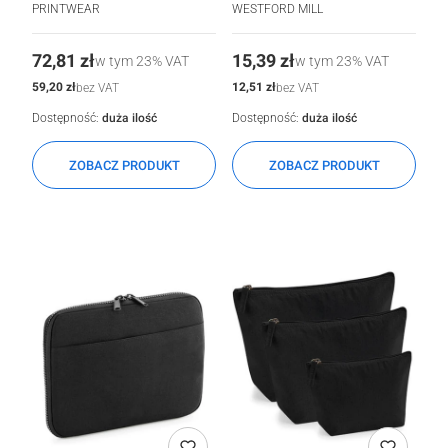
PRINTWEAR
WESTFORD MILL
Cena
Cena
72,81 zł
15,39 zł
w tym
23%
VAT
w tym
23%
VAT
Cena
Cena
59,20 zł
12,51 zł
bez VAT
bez VAT
Dostępność:
duża ilość
Dostępność:
duża ilość
ZOBACZ PRODUKT
ZOBACZ PRODUKT