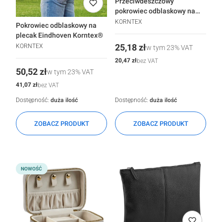
Przeciwdeszczowy
pokrowiec odblaskowy na
kask rowerowy KORNTEX®
KORNTEX
Pokrowiec odblaskowy na
Maastricht
plecak Eindhoven Korntex®
Cena
KORNTEX
25,18 zł
w tym
23%
VAT
Cena
20,47 zł
bez VAT
Cena
50,52 zł
w tym
23%
VAT
Cena
41,07 zł
bez VAT
Dostępność:
duża ilość
Dostępność:
duża ilość
ZOBACZ PRODUKT
ZOBACZ PRODUKT
NOWOŚĆ