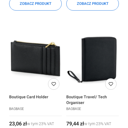
ZOBACZ PRODUKT
ZOBACZ PRODUKT
Boutique Card Holder
Boutique Travel/ Tech
Organiser
BAGBASE
BAGBASE
Cena
Cena
23,06 zł
79,44 zł
w tym
23%
VAT
w tym
23%
VAT