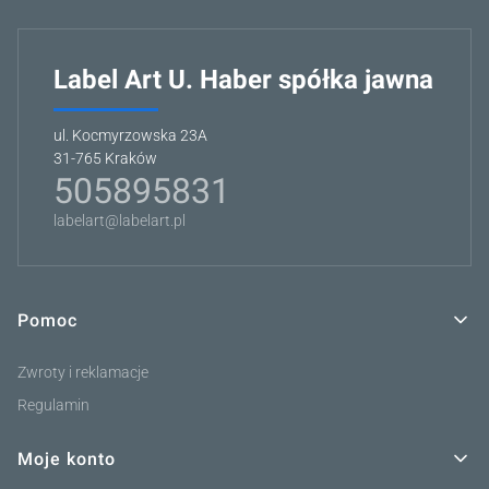
Label Art U. Haber spółka jawna
ul. Kocmyrzowska 23A
31-765 Kraków
505895831
labelart@labelart.pl
Pomoc
Linki w stopce
Zwroty i reklamacje
Regulamin
Moje konto