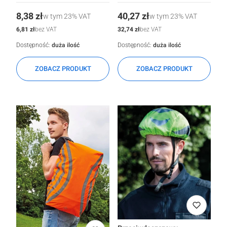
Cena
Cena
8,38 zł
40,27 zł
w tym
23%
VAT
w tym
23%
VAT
Cena
Cena
6,81 zł
32,74 zł
bez VAT
bez VAT
Dostępność:
duża ilość
Dostępność:
duża ilość
ZOBACZ PRODUKT
ZOBACZ PRODUKT