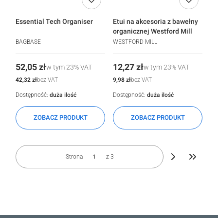
Essential Tech Organiser
Etui na akcesoria z bawełny
organicznej Westford Mill
BAGBASE
WESTFORD MILL
Cena
Cena
52,05 zł
12,27 zł
w tym
23%
VAT
w tym
23%
VAT
Cena
Cena
42,32 zł
9,98 zł
bez VAT
bez VAT
Dostępność:
duża ilość
Dostępność:
duża ilość
ZOBACZ PRODUKT
ZOBACZ PRODUKT
Strona
z 3
Przejdź d