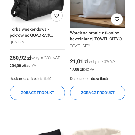
Torba weekendowa -
Worek na pranie z tkaniny
pokrowiec QUADRA®
bawełnianej TOWEL CITY®
NuHide®
QUADRA
TOWEL CITY
Cena
250,92 zł
w tym
23%
VAT
Cena
21,01 zł
w tym
23%
VAT
Cena
204,00 zł
bez VAT
Cena
17,08 zł
bez VAT
Dostępność:
średnia ilość
Dostępność:
duża ilość
ZOBACZ PRODUKT
ZOBACZ PRODUKT