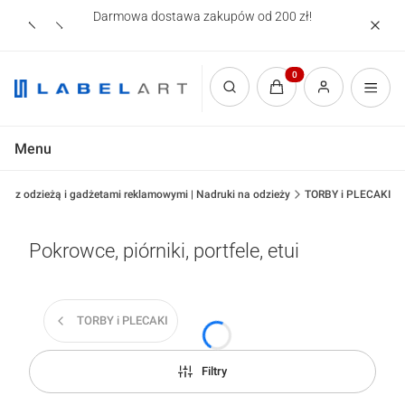
Darmowa dostawa zakupów od 200 zł!
Nadruki
Produkty w koszyku: 0.
Otwórz wyszukiwarkę
Menu
lep z odzieżą i gadżetami reklamowymi | Nadruki na odzieży
TORBY i PLECAKI
Pokrowce, piórniki, portfele, etui
TORBY i PLECAKI
Filtry