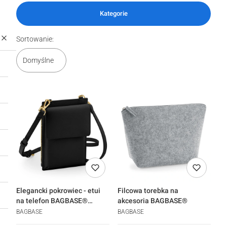
Kategorie
Lista produktów
Sortowanie:
Domyślne
Elegancki pokrowiec - etui
Filcowa torebka na
na telefon BAGBASE®
akcesoria BAGBASE®
Boutique
BAGBASE
BAGBASE