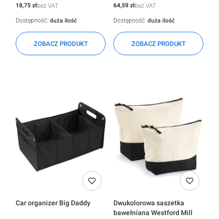
Cena
Cena
18,75 zł
64,59 zł
bez VAT
bez VAT
Dostępność:
duża ilość
Dostępność:
duża ilość
ZOBACZ PRODUKT
ZOBACZ PRODUKT
Car organizer Big Daddy
Dwukolorowa saszetka
bawełniana Westford Mill