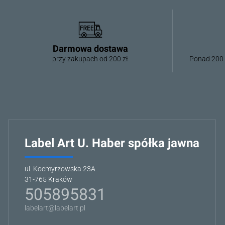
Darmowa dostawa
przy zakupach od 200 zł
Ponad 200 
Label Art U. Haber spółka jawna
ul. Kocmyrzowska 23A
31-765 Kraków
505895831
labelart@labelart.pl