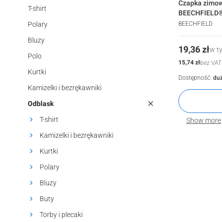
Czapka zimow
T-shirt
BEECHFIELD
Polary
BEECHFIELD
Bluzy
Cena
19,36 zł
w t
Polo
Cena
15,74 zł
bez VAT
Kurtki
Dostępność:
duż
Kamizelki i bezrękawniki
Odblask
T-shirt
Show more
Kamizelki i bezrękawniki
Kurtki
Polary
Bluzy
Buty
Torby i plecaki