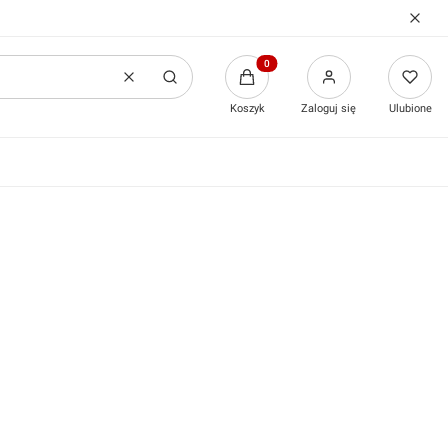
Produkty w koszyku: 0. Zobacz
Wyczyść
Szukaj
Koszyk
Zaloguj się
Ulubione