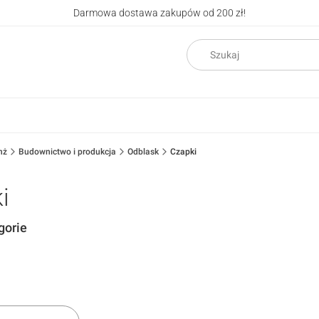
Darmowa dostawa zakupów od 200 zł!
nż
Budownictwo i produkcja
Odblask
Czapki
i
gorie
ów
oduktów