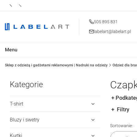
505 895 831
labelart@labelart.pl
Menu
Sklep z odzieżą i gadżetami reklamowymi | Nadruki na odzieży
Odzież dla bra
Czapk
Kategorie
Podkate
T-shirt
Filtry
Bluzy i swetry
Koniec filtr
Lista pr
Sortowanie:
Kurtki