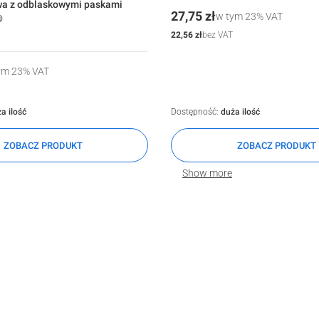
a z odblaskowymi paskami
Cena
27,75 zł
w tym
23%
VAT
®
Cena
22,56 zł
bez VAT
ym
23%
VAT
a ilość
Dostępność:
duża ilość
ZOBACZ PRODUKT
ZOBACZ PRODUKT
Show more