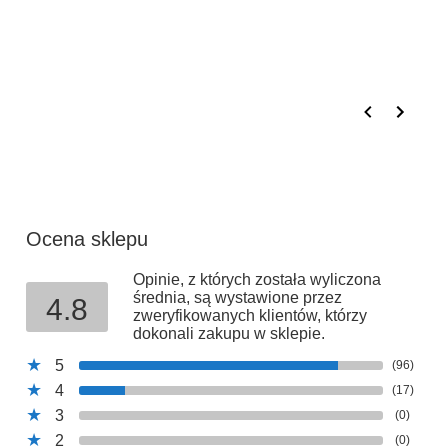
Holandia
E-mail:
enquiries@henbury.com
Ocena sklepu
Opinie, z których została wyliczona
średnia, są wystawione przez
4.8
zweryfikowanych klientów, którzy
dokonali zakupu w sklepie.
5
(96)
4
(17)
3
(0)
2
(0)