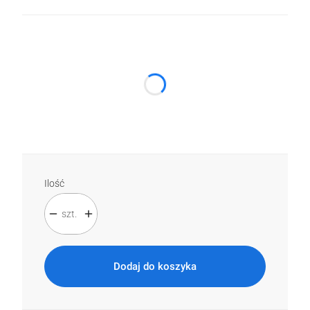
Wybierz wariant produktu:
Poszczególne warianty mogą różnić się ceną
*
Kolor
Wybierz
Ilość
szt.
Dodaj do koszyka