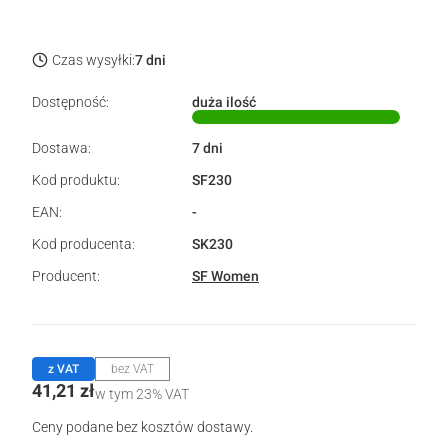
Czas wysyłki:
7 dni
Dostępność:
duża ilość
Dostawa:
7 dni
Kod produktu:
SF230
EAN:
-
Kod producenta:
SK230
Producent:
SF Women
z VAT
bez VAT
Cena
41,21 zł
w tym 23% VAT
w tym
23%
VAT
Ceny podane bez kosztów dostawy.