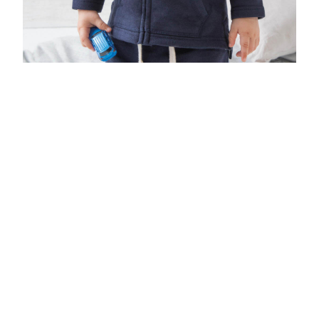
Bluza:
Płeć
dziecięca
Zapięcie
zamek długi
Kieszeń
tak
Materiał
mix