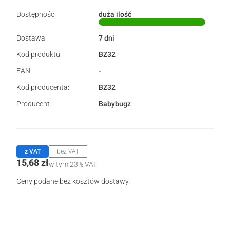
Dostępność:
duża ilość
Dostawa:
7 dni
Kod produktu:
BZ32
EAN:
-
Kod producenta:
BZ32
Producent:
Babybugz
z VAT
bez VAT
Cena
15,68 zł
w tym 23% VAT
w tym
23%
VAT
Ceny podane bez kosztów dostawy.
Wybierz wariant produktu: