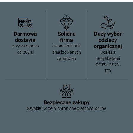
Darmowa
Solidna
Duży wybór
dostawa
firma
odzieży
organicznej
przy zakupach
Ponad 200 000
od 200 zł
zrealizowanych
Odzież z
zamówień
certyfikatami
GOTS i OEKO-
TEX
Bezpieczne zakupy
Szybkie i w pełni chronione płatności online