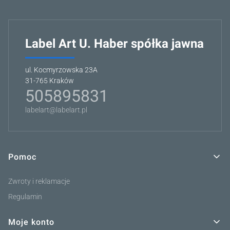
Label Art U. Haber spółka jawna
ul. Kocmyrzowska 23A
31-765 Kraków
505895831
labelart@labelart.pl
Pomoc
Linki w stopce
Zwroty i reklamacje
Regulamin
Moje konto