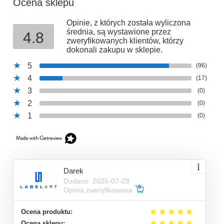
Ocena sklepu
Opinie, z których została wyliczona
średnia, są wystawione przez
4.8
zweryfikowanych klientów, którzy
dokonali zakupu w sklepie.
5
(96)
4
(17)
3
(0)
2
(0)
1
(0)
Darek
Dodano: 2026-07-29
Opinia zweryfikowana
Ocena produktu:
Ocena sklepu: