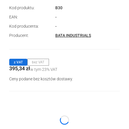
Kod produktu:
B30
EAN:
-
Kod producenta:
-
Producent:
BATA INDUSTRIALS
z VAT
bez VAT
Cena
395,34 zł
w tym 23% VAT
w tym
23%
VAT
Ceny podane bez kosztów dostawy.
Wybierz wariant produktu:
Poszczególne warianty mogą różnić się ceną
*
Kolor