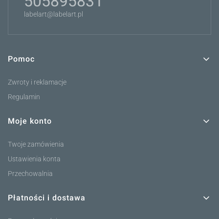
505895831
labelart@labelart.pl
Pomoc
Linki w stopce
Zwroty i reklamacje
Regulamin
Moje konto
Twoje zamówienia
Ustawienia konta
Przechowalnia
Płatności i dostawa