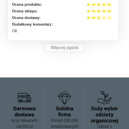
Ocena produktu:
Ocena sklepu:
Ocena dostawy:
Dodatkowy komentarz:
OK
Więcej opinii
Darmowa
Solidna
Duży wybór
dostawa
firma
odzieży
organicznej
przy zakupach
Ponad 200 000
od 200 zł
zrealizowanych
Odzież z