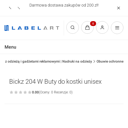
Darmowa dostawa zakupów od 200 zł!
Nadruki
Produkty w koszyku: 0.
Otwórz wyszukiwarkę
Menu
lep z odzieżą i gadżetami reklamowymi | Nadruki na odzieży
Obuwie ochronne
Bickz 204 W Buty do kostki unisex
0.00
(Oceny: 0 Recenzje: 0)