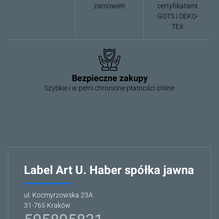
zamówień
certyfikatami
GOTS i OEKO-
TEX
Bezpieczne zakupy
Szybkie i w pełni chronione płatności online
Label Art U. Haber spółka jawna
ul. Kocmyrzowska 23A
31-765 Kraków