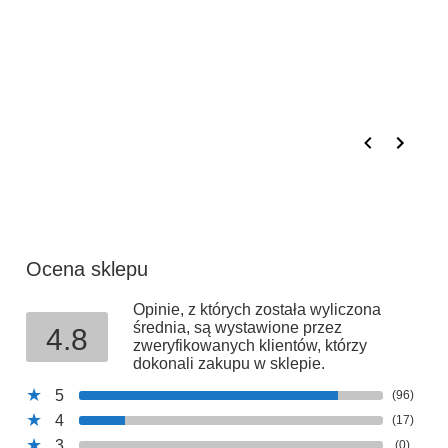
osobisty
(odbiór w
siedzibie
firmy)
Ocena sklepu
Opinie, z których została wyliczona
średnia, są wystawione przez
4.8
zweryfikowanych klientów, którzy
dokonali zakupu w sklepie.
5
(96)
4
(17)
3
(0)